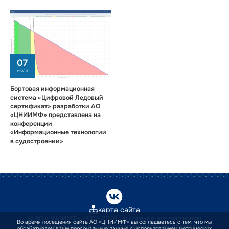
07
июля
Бортовая информационная
система «Цифровой Ледовый
сертификат» разработки АО
«ЦНИИМФ» представлена на
конференции
«Информационные технологии
в судостроении»
карта сайта
© АО «ЦНИИМФ», 2002-2026, при полном или частичном
Во время посещения сайта АО «ЦНИИМФ» вы соглашаетесь с тем, что мы
копировании материала ссылка на первоисточник обязательна.
обрабатываем ваши персональные данные с использованием метрических