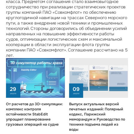
класса. Предметом соглашения стало взаимовыгодное
сотрудничество при реализации стратегических проектов
группы компаний ПАО «Совкомфлот» по обеспечению
круглогодичной навигации на трассах Северного морского
пути, а также внедрение новой техники и промышленных
технологий. Стороны договорились об объединении усилий
направленных на повышение эффективности работы
судов, оптимизации логистических схем и максимальной
кооперации в области эксплуатации флота группы
компании ПАО «Совкомфлот». Соглашение рассчитано на 5
лет.
29
09
июля
июля
От расчетов до 3D-симуляции:
Выпуск актуальных версий
комплекс контроля
печатных изданий: Полярный
остойчивости StabEdit
кодекс, Парижский
упрощает планирование
меморандум и Руководство по
грузовых операций на судне
технике подъема людей из
воды